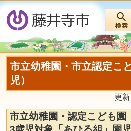
市立幼稚園・市立認定こど
児）
更新
市立幼稚園・認定こども園
3歳児対象「あひる組」園