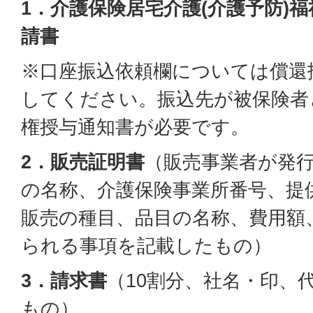
1．介護保険居宅介護(介護予防)
請書
※口座振込依頼欄については償還
してください。振込先が被保険者
権授与通知書が必要です。
2．販売証明書
（販売事業者が発
の名称、介護保険事業所番号、提
販売の種目、品目の名称、費用額
られる事項を記載したもの）
3．請求書
（10割分、社名・印、
もの）