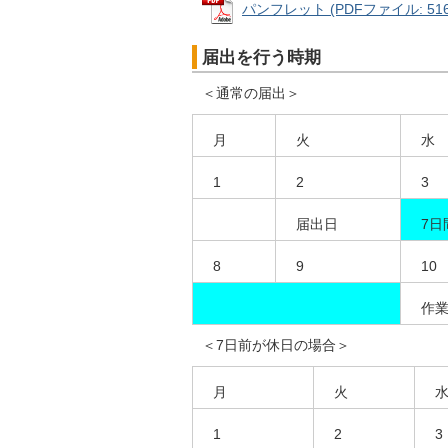
パンフレット (PDFファイル: 516.
届出を行う時期
＜通常の届出＞
月
火
水
1
2
3
届出日
7日
8
9
10
作
＜7日前が休日の場合＞
月
火
1
2
3