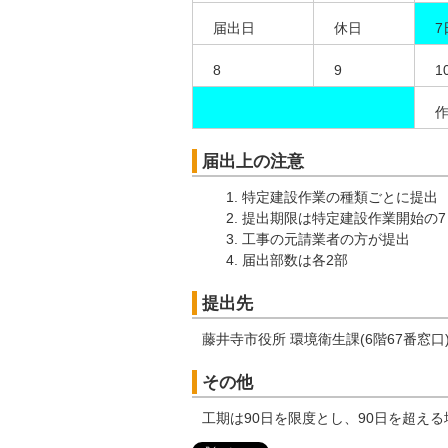
届出日
休日
7
8
9
1
届出上の注意
特定建設作業の種類ごとに提出
提出期限は特定建設作業開始の7
工事の元請業者の方が提出
届出部数は各2部
提出先
藤井寺市役所 環境衛生課(6階67番窓口
その他
工期は90日を限度とし、90日を超え