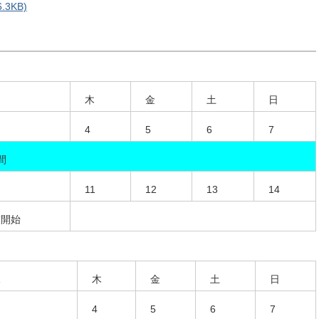
3KB)
木
金
土
日
4
5
6
7
間
11
12
13
14
業開始
水
木
金
土
日
4
5
6
7