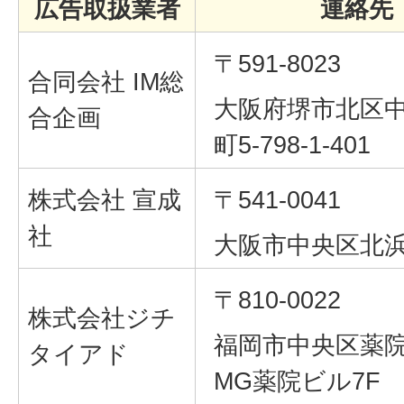
広告取扱業者
連絡先
〒591-8023
合同会社 IM総
大阪府堺市北区
合企画
町5‐798‐1-401
株式会社 宣成
〒541-0041
社
大阪市中央区北浜1
〒810-0022
株式会社ジチ
福岡市中央区薬院1-
タイアド
MG薬院ビル7F