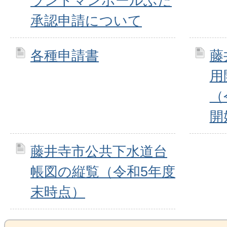
ランドマンホールふた
承認申請について
各種申請書
藤
用
（
開
藤井寺市公共下水道台
帳図の縦覧（令和5年度
末時点）