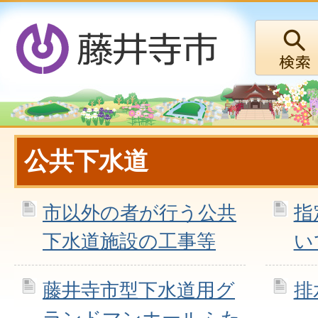
公共下水道
市以外の者が行う公共
指
下水道施設の工事等
い
藤井寺市型下水道用グ
排