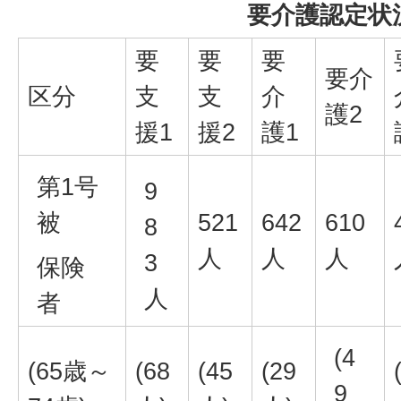
要介護認定状
要
要
要
要介
区分
支
支
介
護2
援1
援2
護1
第1号
9
被
521
642
610
8
人
人
人
3
保険
人
者
(4
(65歳～
(68
(45
(29
9