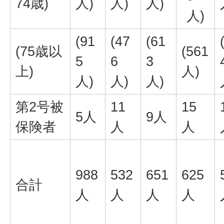
74歳)
人)
人)
人)
人)
(91
(47
(61
(75歳以
(561
5
6
3
上)
人)
人)
人)
人)
第2号被
11
15
5人
9人
保険者
人
人
988
532
651
625
合計
人
人
人
人