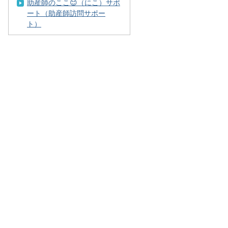
助産師のここ😊（にこ）サポ
ート（助産師訪問サポー
ト）