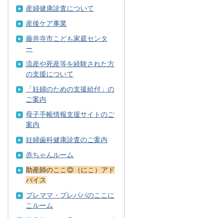
産婦健康診査について
産後ケア事業
藤井寺市こども家庭センタ
ー
流産や死産等を経験された方
の支援について
「妊婦のための支援給付」の
ご案内
母子手帳情報支援サイトのご
案内
妊婦歯科健康診査のご案内
赤ちゃんルーム
助産師のここ😊（にこ）アド
バイス
プレママ・プレパパのここに
こルーム