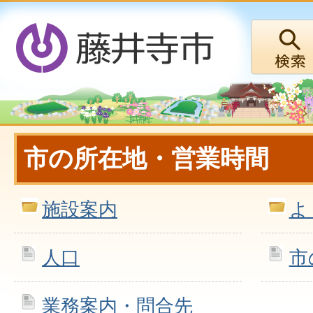
市の所在地・営業時間
施設案内
よ
人口
市
業務案内・問合先