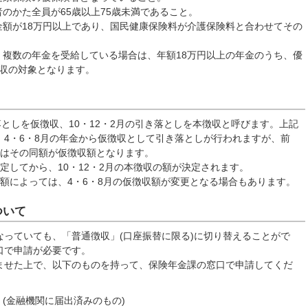
のかた全員が65歳以上75歳未満であること。
金額が18万円以上であり、国民健康保険料が介護保険料と合わせてその
。
、複数の年金を受給している場合は、年額18万円以上の年金のうち、優
徴収の対象となります。
としを仮徴収、10・12・2月の引き落としを本徴収と呼びます。上記
4・6・8月の年金から仮徴収として引き落としが行われますが、前
合はその同額が仮徴収額となります。
してから、10・12・2月の本徴収の額が決定されます。
額によっては、4・6・8月の仮徴収額が変更となる場合もあります。
ついて
っていても、「普通徴収」(口座振替に限る)に切り替えることがで
口で申請が必要です。
せた上で、以下のものを持って、保険年金課の窓口で申請してくだ
 (金融機関に届出済みのもの)