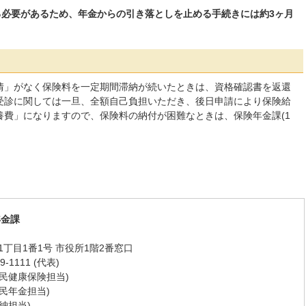
る必要があるため、年金からの引き落としを止める手続きには約3ヶ月
」がなく保険料を一定期間滞納が続いたときは、資格確認書を返還
受診に関しては一旦、全額自己負担いただき、後日申請により保険給
養費」になりますので、保険料の納付が困難なときは、保険年金課(1
。
年金課
丁目1番1号 市役所1階2番窓口
-1111 (代表)
 (国民健康保険担当)
 (国民年金担当)
(収納担当)