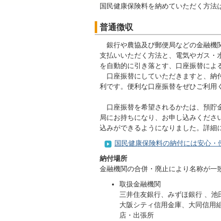
国民健康保険料を納めていただく方法
普通徴収
銀行や農協及び郵便局などの金融機関
支払いいただく方法と、電気やガス・
を自動的に引き落とす、口座振替によ
口座振替にしていただきますと、納付
利です。便利な口座振替をぜひご利用く
口座振替を希望されるかたは、預貯金
局にお持ちになり、お申し込みください
込みができるようになりました。詳細
国民健康保険料の納付には安心・
納付場所
金融機関の合併・廃止により名称が一
取扱金融機関
三井住友銀行、みずほ銀行 、
大阪シティ信用金庫、大同信用
店・出張所