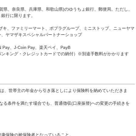
滋賀県、奈良県、兵庫県、和歌山県)のゆうちょ銀行、郵便局。ただし、
ょ銀行に限ります。
マザキ、ファミリーマート、ポプラグループ、ミニストップ、ニューヤマ
ン、ヤマザキスペシャルパートナーショップ
 Pay、J-Coin Pay、楽天ペイ、PayB
バンキング・クレジットカードでの納付）※別途手数料がかかります
は、世帯主の年金から引き落としにより保険料を納めていただきま
なる条件を満たす場合でも、普通徴収(口座振替)への変更の手続きを
健康保険の被保険者となっていること。