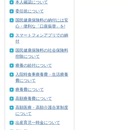
本人確認について
委任状について
国民健康保険料の納付には安
心・便利な「口座振替」を!
スマートフォンアプリでの納
付
国民健康保険料の社会保険料
控除について
療養の給付について
入院時食事療養費・生活療養
費について
療養費について
高額療養費について
高額医療・高額介護合算制度
について
出産育児一時金について