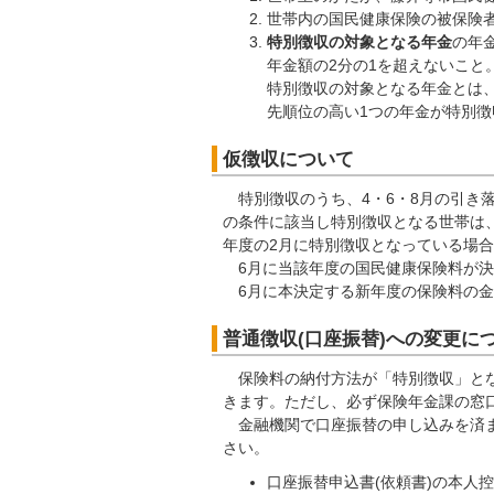
世帯内の国民健康保険の被保険者
特別徴収の対象となる年金
の年
年金額の2分の1を超えないこと
特別徴収の対象となる年金とは
先順位の高い1つの年金が特別
仮徴収について
特別徴収のうち、4・6・8月の引き落
の条件に該当し特別徴収となる世帯は、
年度の2月に特別徴収となっている場
6月に当該年度の国民健康保険料が決定
6月に本決定する新年度の保険料の金
普通徴収(口座振替)への変更に
保険料の納付方法が「特別徴収」とな
きます。ただし、必ず保険年金課の窓
金融機関で口座振替の申し込みを済ま
さい。
口座振替申込書(依頼書)の本人控