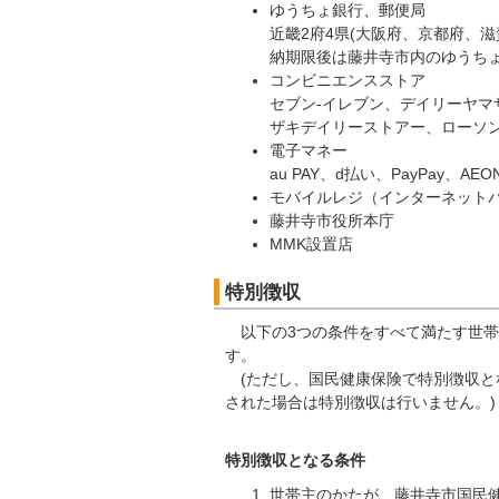
ゆうちょ銀行、郵便局
近畿2府4県(大阪府、京都府、
納期限後は藤井寺市内のゆうち
コンビニエンスストア
セブン‐イレブン、デイリーヤ
ザキデイリーストアー、ローソ
電子マネー
au PAY、d払い、PayPay、AEON
モバイルレジ（インターネット
藤井寺市役所本庁
MMK設置店
特別徴収
以下の3つの条件をすべて満たす世帯
す。
(ただし、国民健康保険で特別徴収と
された場合は特別徴収は行いません。)
特別徴収となる条件
世帯主のかたが、藤井寺市国民