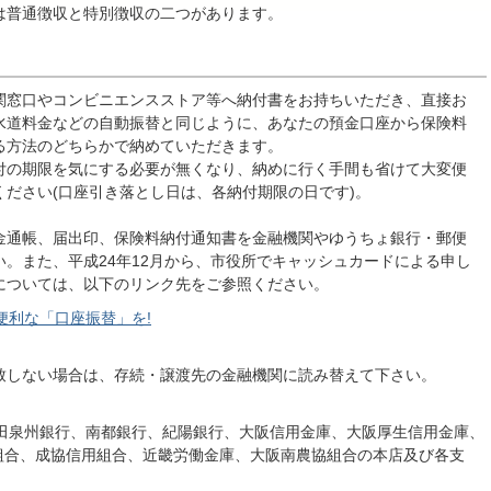
は普通徴収と特別徴収の二つがあります。
窓口やコンビニエンスストア等へ納付書をお持ちいただき、直接お
水道料金などの自動振替と同じように、あなたの預金口座から保険料
る方法のどちらかで納めていただきます。
の期限を気にする必要が無くなり、納めに行く手間も省けて大変便
ださい(口座引き落とし日は、各納付期限の日です)。
通帳、届出印、保険料納付通知書を金融機関やゆうちょ銀行・郵便
。また、平成24年12月から、市役所でキャッシュカードによる申し
については、以下のリンク先をご参照ください。
便利な「口座振替」を!
致しない場合は、存続・譲渡先の金融機関に読み替えて下さい。
池田泉州銀行、南都銀行、紀陽銀行、大阪信用金庫、大阪厚生信用金庫、
組合、成協信用組合、近畿労働金庫、大阪南農協組合の本店及び各支