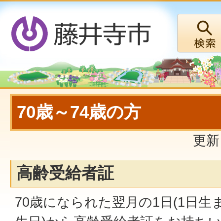
70歳～74歳の方
更新
高齢受給者証
70歳になられた翌月の1日(1日生