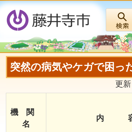
突然の病気やケガで困っ
更新
機 関
内 
名