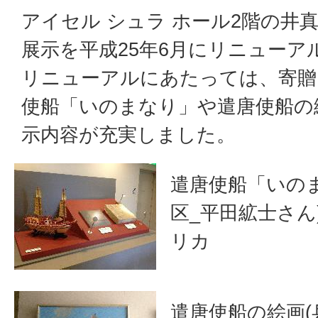
アイセル シュラ ホール2階の井
展示を平成25年6月にリニューア
リニューアルにあたっては、寄贈
使船「いのまなり」や遣唐使船の
示内容が充実しました。
遣唐使船「いの
区_平田絋士さん
リカ
遣唐使船の絵画(