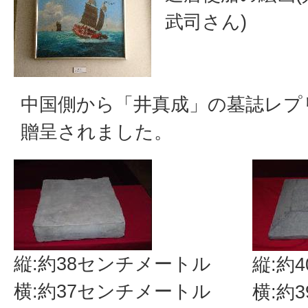
武司さん)
中国側から「井真成」の墓誌レプ
贈呈されました。
縦:約38センチメートル
縦:約
横:約37センチメートル
横:約