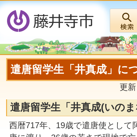
遣唐留学生「井真成」に
更新
遣唐留学生「井真成(いのま
西暦717年、19歳で遣唐使とし