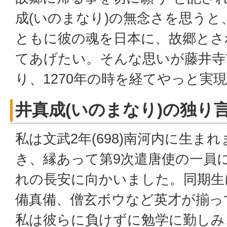
成(いのまなり)の無念さを思うと
ともに彼の魂を日本に、故郷とさ
てあげたい。そんな思いが藤井寺
り、1270年の時を経てやっと実
井真成(いのまなり)の独り
私は文武2年(698)南河内に生ま
き、縁あって第9次遣唐使の一員
れの長安に向かいました。同期生
備真備、僧玄ボウなど英才が揃っ
私は彼らに負けずに勉学に勤しみ