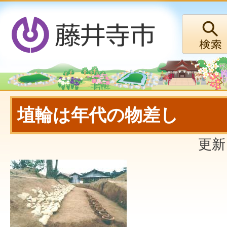
埴輪は年代の物差し
更新