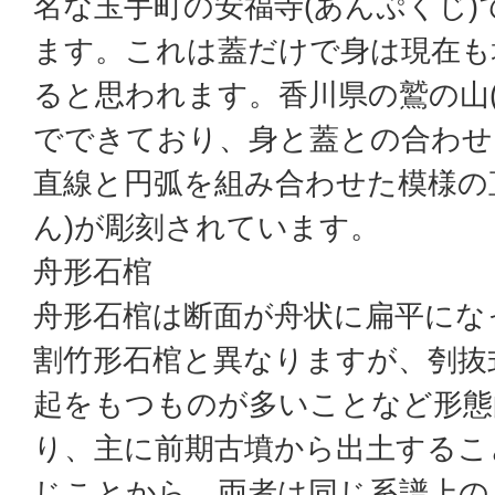
名な玉手町の安福寺(あんぷくじ)
ます。これは蓋だけで身は現在も
ると思われます。香川県の鷲の山(
でできており、身と蓋との合わせ
直線と円弧を組み合わせた模様の
ん)が彫刻されています。
舟形石棺
舟形石棺は断面が舟状に扁平にな
割竹形石棺と異なりますが、刳抜
起をもつものが多いことなど形態
り、主に前期古墳から出土するこ
じことから、両者は同じ系譜上の