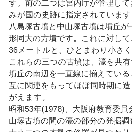
す。前の二つは宮内庁が管理して
みが国の史跡に指定されています
八島塚古墳と中山塚古墳は墳丘が
形同大の方墳です。これに対して
36メートルと、ひとまわり小さ
これらの三つの古墳は、濠を共有
墳丘の南辺を一直線に揃えている
互に関連をもってほぼ同時期に造
がえます。
昭和53年(1978)、大阪府教育委
山塚古墳の間の濠の部分の発掘調