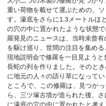
大小二つの木製の修羅が見つかり
重い荷物を載せて運ぶための、ソ
す。濠底をさらに1.3メートルほ
の穴の中に置かれたような状態で
羅発見のニュースは、当時未曾有
を駆け巡り、世間の注目を集める
現地説明会で修羅を一目見ようと
長蛇の列を作りました。そのとき
に地元の人々の語り草になってい
ところで、この修羅は、見つかっ
ら、三ツ塚古墳が造られた後、さ
に濠底の穴の中に置かれたと考え