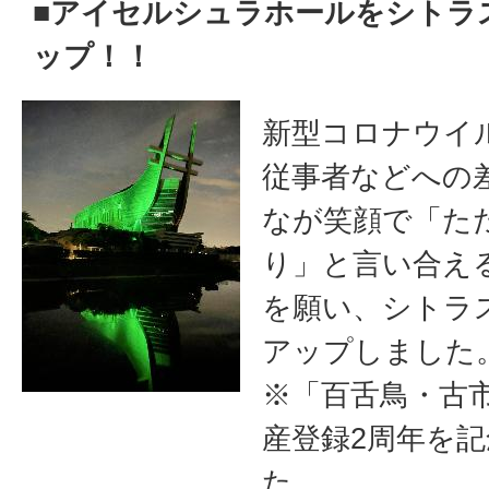
■アイセルシュラホールをシトラ
ップ！！
新型コロナウイ
従事者などへの
なが笑顔で「た
り」と言い合え
を願い、シトラ
アップしました
※「百舌鳥・古
産登録2周年を
た。