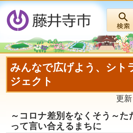
みんなで広げよう、シト
ジェクト
更新
～コロナ差別をなくそう～た
って言い合えるまちに