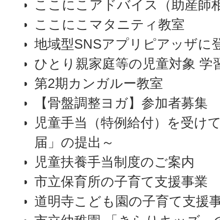
ここにこアドバイス（助産師
ここにこマタニティ教室
地域型SNSアプリピアッザに
ひとり親家庭等の児童対象 学
第2期カンガルー教室
【骨盤調整ヨガ】参加者募集
児童手当（特例給付）を受け
届」の提出～
児童扶養手当制度のご案内
市立保育所の子育て支援事業
道明寺こども園の子育て支援