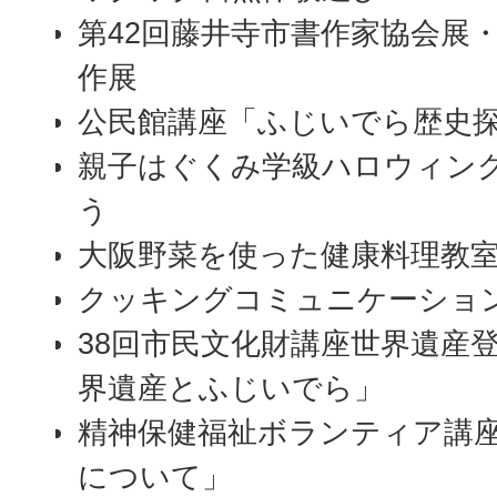
第42回藤井寺市書作家協会展・
作展
公民館講座「ふじいでら歴史
親子はぐくみ学級ハロウィン
う
大阪野菜を使った健康料理教
クッキングコミュニケーショ
38回市民文化財講座世界遺産
界遺産とふじいでら」
精神保健福祉ボランティア講
について」