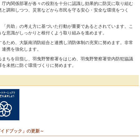
。庁内関係部署が各々の役割を十分に認識し効果的に防災に取り組む
然と調和しつつ、災害などから市民を守る安心・安全な環境をつく
「共助」の考え方に基づいた行動が重要であるとされています。こ
うな意識がしっかりと根付くよう取り組みを進めます。
るため、大阪南消防組合と連携し消防体制の充実に努めます。非常
、連携を強化します。
まちを目指し、羽曳野警察署をはじめ、羽曳野警察署管内防犯協議
罪を未然に防ぐ環境づくりに努めます。
ガイドブック」の更新～