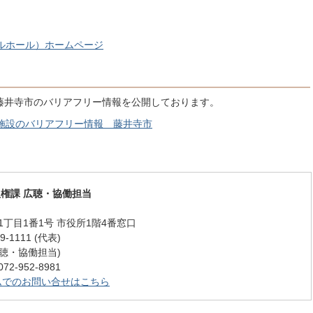
ルホール）ホームページ
藤井寺市のバリアフリー情報を公開しております。
施設のバリアフリー情報 藤井寺市
人権課 広聴・協働担当
丁目1番1号 市役所1階4番窓口
-1111 (代表)
 (広聴・協働担当)
-952-8981
ムでのお問い合せはこちら