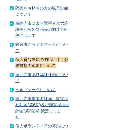
障害をお持ちの方の職業訓練
について
藤井寺市による障害者就労施
設等からの物品等の調達方針
等について
障害者に関するマークについ
て
個人番号制度の開始に伴う必
要書類の追加について
藤井寺市地域福祉計画につい
て
ヘルプマークについて
藤井寺市障害者計画、障害福
祉計画(第6期)及び障害児福祉
計画(第2期)を策定しまし
た。
個人ボランティアの募集につ