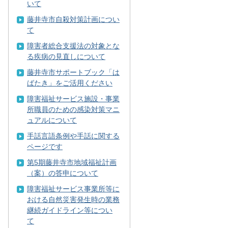
いて
藤井寺市自殺対策計画につい
て
障害者総合支援法の対象とな
る疾病の見直しについて
藤井寺市サポートブック「は
ばたき」をご活用ください
障害福祉サービス施設・事業
所職員のための感染対策マニ
ュアルについて
手話言語条例や手話に関する
ページです
第5期藤井寺市地域福祉計画
（案）の答申について
障害福祉サービス事業所等に
おける自然災害発生時の業務
継続ガイドライン等につい
て