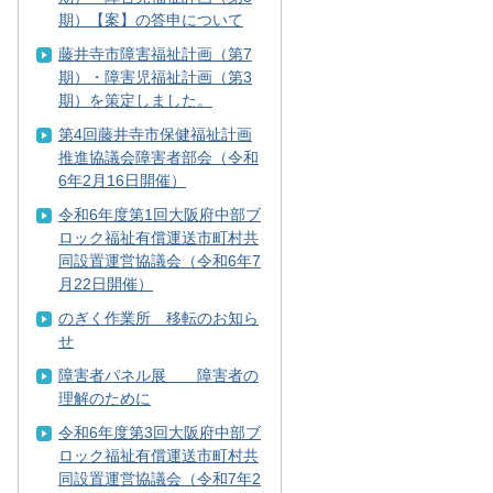
期）【案】の答申について
藤井寺市障害福祉計画（第7
期）・障害児福祉計画（第3
期）を策定しました。
第4回藤井寺市保健福祉計画
推進協議会障害者部会（令和
6年2月16日開催）
令和6年度第1回大阪府中部ブ
ロック福祉有償運送市町村共
同設置運営協議会（令和6年7
月22日開催）
のぎく作業所 移転のお知ら
せ
障害者パネル展 障害者の
理解のために
令和6年度第3回大阪府中部ブ
ロック福祉有償運送市町村共
同設置運営協議会（令和7年2