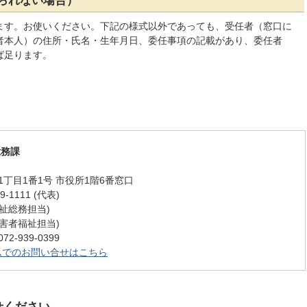
られない場合）
ます。お使いください。下記の様式以外であっても、受任者（窓口に
者本人）の住所・氏名・生年月日、委任事項の記載があり、委任者
ば足ります。
総務課
丁目1番1号 市役所1階6番窓口
-1111 (代表)
 (福祉総務担当)
 (障害者福祉担当)
-939-0399
ムでのお問い合せはこちら
せください