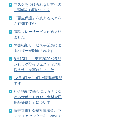
マスクをつけられない方への
ご理解をお願いします
「更生保護」を支える人々を
ご存知ですか
電話リレーサービスが始まり
ました
障害福祉サービス事業所によ
るバザーが開催されます
8月15日に「東京2020パラリ
ンピック聖火フェスティバル
採火式」を実施しました
12月3日から9日は障害者週間
です
社会福祉協議会による「つな
がるサポートBOX（食材や日
用品提供）」について
藤井寺市社会福祉協議会ボラ
ンティアセンターをご存知で