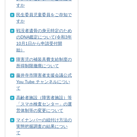
すか
民生委員児童委員をご存知で
すか
戦没者遺骨の身元特定のため
のDNA鑑定について(令和3年
10月1日から申請受付開
始）
障害児の補装具費支給制度の
所得制限撤廃について
藤井寺市障害者支援会議公式
You Tube チャンネルについ
て
⾼齢者施設（障害者施設）等
「スマホ検査センター」の運
営体制等の変更について
マイナンバーの紐付け方法の
実態把握調査の結果につい
て