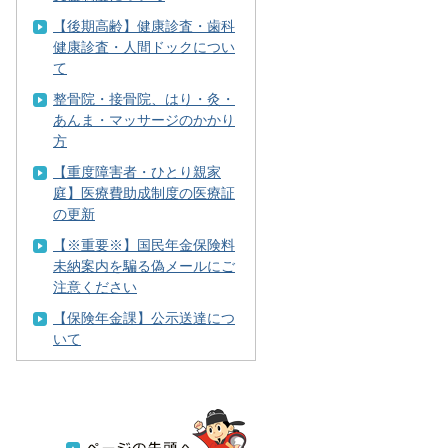
【後期高齢】健康診査・歯科
健康診査・人間ドックについ
て
整骨院・接骨院、はり・灸・
あんま・マッサージのかかり
方
【重度障害者・ひとり親家
庭】医療費助成制度の医療証
の更新
【※重要※】国民年金保険料
未納案内を騙る偽メールにご
注意ください
【保険年金課】公示送達につ
いて