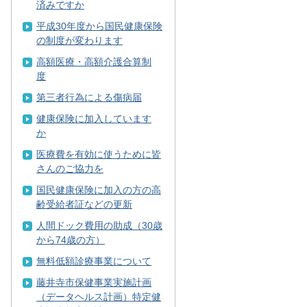
済みですか
平成30年度から国民健康保険
の制度が変わります
高額医療・高額介護合算制
度
第三者行為による傷病届
健康保険に加入しています
か
医療費を有効に使うために皆
さんのご協力を
国民健康保険に加入の方の高
齢受給者証などの更新
人間ドック費用の助成（30歳
から74歳の方）
無料低額診療事業について
藤井寺市保健事業実施計画
（データヘルス計画）特定健