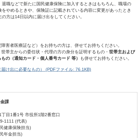
退職などで新たに国民健康保険に加入するときはもちろん、職場の
険をやめるときや、保険証に記載されている内容に変更があったとき
主の方は14日以内に届け出をしてください。
度障害者医療証など）をお持ちの方は、併せてお持ちください。
、世帯主からの委任状・代理の方の身分を証明するもの・
世帯主および
もの（通知カード・個人番号カード 等）
も併せてお持ちください。
出に必要なもの） (PDFファイル: 76.1KB)
年金課
丁目1番1号 市役所1階2番窓口
-1111 (代表)
 (国民健康保険担当)
 (国民年金担当)