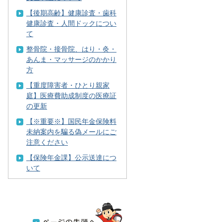
【後期高齢】健康診査・歯科
健康診査・人間ドックについ
て
整骨院・接骨院、はり・灸・
あんま・マッサージのかかり
方
【重度障害者・ひとり親家
庭】医療費助成制度の医療証
の更新
【※重要※】国民年金保険料
未納案内を騙る偽メールにご
注意ください
【保険年金課】公示送達につ
いて