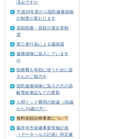
済みですか
平成30年度から国民健康保険
の制度が変わります
高額医療・高額介護合算制
度
第三者行為による傷病届
健康保険に加入しています
か
医療費を有効に使うために皆
さんのご協力を
国民健康保険に加入の方の高
齢受給者証などの更新
人間ドック費用の助成（30歳
から74歳の方）
無料低額診療事業について
藤井寺市保健事業実施計画
（データヘルス計画）特定健