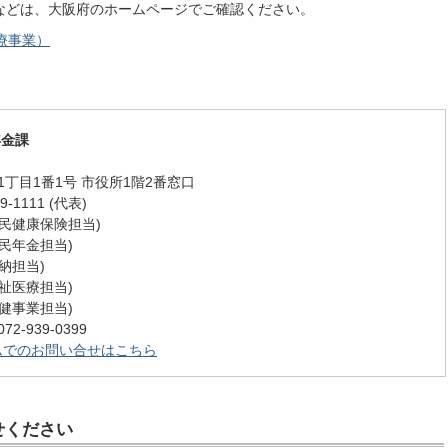
どは、大阪府のホームページでご確認ください。
療事業）
年金課
丁目1番1号 市役所1階2番窓口
-1111 (代表)
 (国民健康保険担当)
 (国民年金担当)
(収納担当)
 (福祉医療担当)
 (保健事業担当)
-939-0399
ムでのお問い合せはこちら
せください