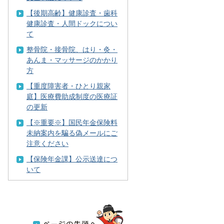
【後期高齢】健康診査・歯科
健康診査・人間ドックについ
て
整骨院・接骨院、はり・灸・
あんま・マッサージのかかり
方
【重度障害者・ひとり親家
庭】医療費助成制度の医療証
の更新
【※重要※】国民年金保険料
未納案内を騙る偽メールにご
注意ください
【保険年金課】公示送達につ
いて