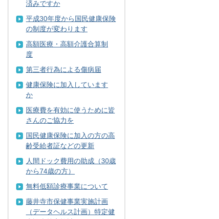
済みですか
平成30年度から国民健康保険
の制度が変わります
高額医療・高額介護合算制
度
第三者行為による傷病届
健康保険に加入しています
か
医療費を有効に使うために皆
さんのご協力を
国民健康保険に加入の方の高
齢受給者証などの更新
人間ドック費用の助成（30歳
から74歳の方）
無料低額診療事業について
藤井寺市保健事業実施計画
（データヘルス計画）特定健