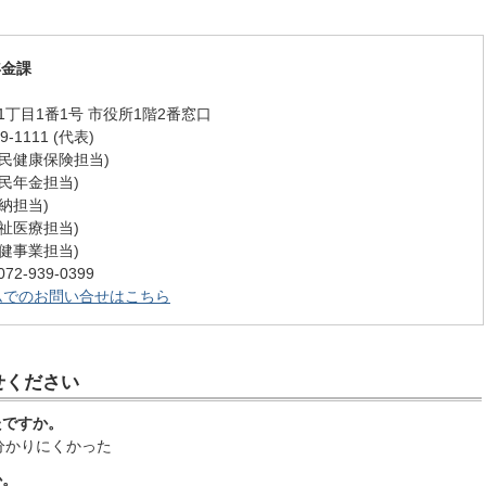
年金課
丁目1番1号 市役所1階2番窓口
-1111 (代表)
 (国民健康保険担当)
 (国民年金担当)
(収納担当)
 (福祉医療担当)
 (保健事業担当)
-939-0399
ムでのお問い合せはこちら
せください
たですか。
分かりにくかった
か。