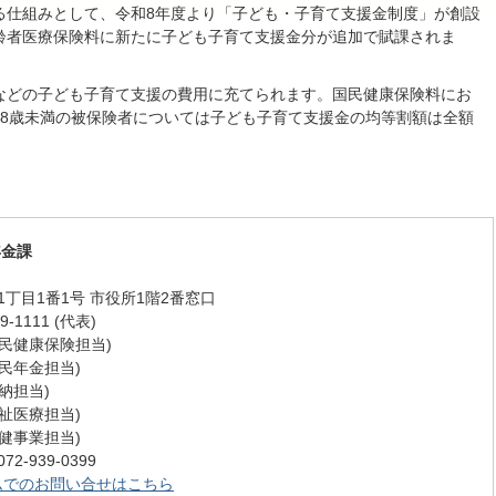
仕組みとして、令和8年度より「子ども・子育て支援金制度」が創設
齢者医療保険料に新たに子ども子育て支援金分が追加で賦課されま
どの子ども子育て支援の費用に充てられます。国民健康保険料にお
18歳未満の被保険者については子ども子育て支援金の均等割額は全額
年金課
丁目1番1号 市役所1階2番窓口
-1111 (代表)
 (国民健康保険担当)
 (国民年金担当)
(収納担当)
 (福祉医療担当)
 (保健事業担当)
-939-0399
ムでのお問い合せはこちら