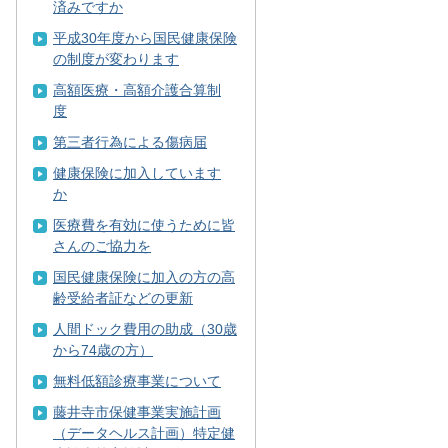
済みですか
平成30年度から国民健康保険
の制度が変わります
高額医療・高額介護合算制
度
第三者行為による傷病届
健康保険に加入しています
か
医療費を有効に使うために皆
さんのご協力を
国民健康保険に加入の方の高
齢受給者証などの更新
人間ドック費用の助成（30歳
から74歳の方）
無料低額診療事業について
藤井寺市保健事業実施計画
（データヘルス計画）特定健