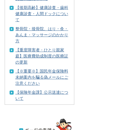
【後期高齢】健康診査・歯科
健康診査・人間ドックについ
て
整骨院・接骨院、はり・灸・
あんま・マッサージのかかり
方
【重度障害者・ひとり親家
庭】医療費助成制度の医療証
の更新
【※重要※】国民年金保険料
未納案内を騙る偽メールにご
注意ください
【保険年金課】公示送達につ
いて