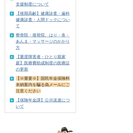
支援制度について
【後期高齢】健康診査・歯科
健康診査・人間ドックについ
て
整骨院・接骨院、はり・灸・
あんま・マッサージのかかり
方
【重度障害者・ひとり親家
庭】医療費助成制度の医療証
の更新
【※重要※】国民年金保険料
未納案内を騙る偽メールにご
注意ください
【保険年金課】公示送達につ
いて