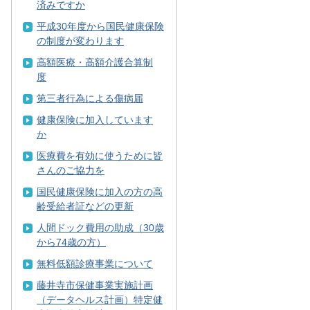
済みですか
平成30年度から国民健康保険
の制度が変わります
高額医療・高額介護合算制
度
第三者行為による傷病届
健康保険に加入しています
か
医療費を有効に使うために皆
さんのご協力を
国民健康保険に加入の方の高
齢受給者証などの更新
人間ドック費用の助成（30歳
から74歳の方）
無料低額診療事業について
藤井寺市保健事業実施計画
（データヘルス計画）特定健