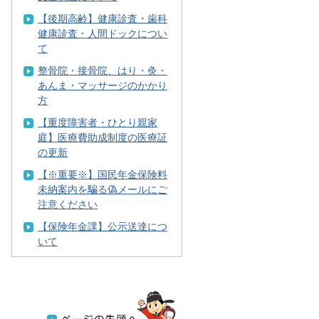
【後期高齢】健康診査・歯科
健康診査・人間ドックについ
て
整骨院・接骨院、はり・灸・
あんま・マッサージのかかり
方
【重度障害者・ひとり親家
庭】医療費助成制度の医療証
の更新
【※重要※】国民年金保険料
未納案内を騙る偽メールにご
注意ください
【保険年金課】公示送達につ
いて