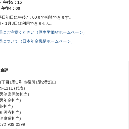
～ 午後5：15
 午後4：00
日初日に午後7：00まで相談できます。
日～1月3日は利用できません。
罪にご注意ください（厚生労働省ホームページ）
案について（日本年金機構ホームページ）
年金課
丁目1番1号 市役所1階2番窓口
-1111 (代表)
 (国民健康保険担当)
 (国民年金担当)
(収納担当)
 (福祉医療担当)
 (保健事業担当)
-939-0399