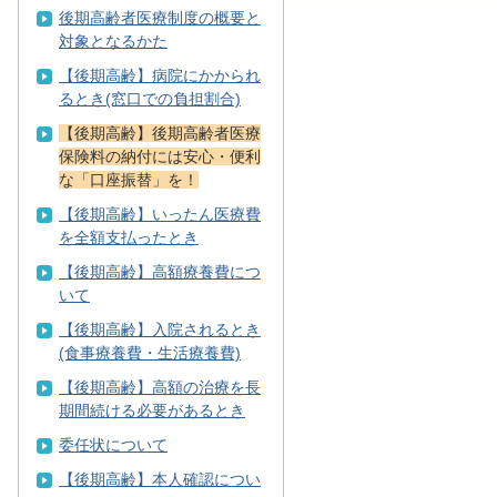
後期高齢者医療制度の概要と
対象となるかた
【後期高齢】病院にかかられ
るとき(窓口での負担割合)
【後期高齢】後期高齢者医療
保険料の納付には安心・便利
な「口座振替」を！
【後期高齢】いったん医療費
を全額支払ったとき
【後期高齢】高額療養費につ
いて
【後期高齢】入院されるとき
(食事療養費・生活療養費)
【後期高齢】高額の治療を長
期間続ける必要があるとき
委任状について
【後期高齢】本人確認につい