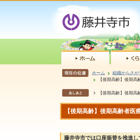
ホーム
組織からさが
【後期高齢】後期高
【後期高齢】後期高
あしあと
【後期高齢】後期高齢者医
藤井寺市では口座振替を推進し