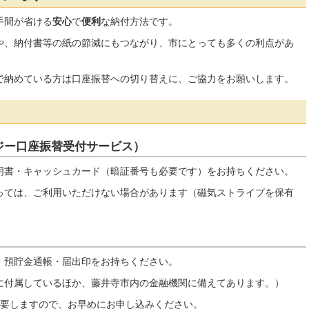
手間が省ける
安心
で
便利
な納付方法です。
や、納付書等の紙の節減にもつながり、市にとっても多くの利点があ
で納めている方は口座振替への切り替えに、ご協力をお願いします。
ジー口座振替受付サービス）
明書・キャッシュカード（暗証番号も必要です）をお持ちください。
っては、ご利用いただけない場合があります（磁気ストライプを保有
・預貯金通帳・届出印をお持ちください。
に付属しているほか、藤井寺市内の金融機関に備えてあります。）
を要しますので、お早めにお申し込みください。