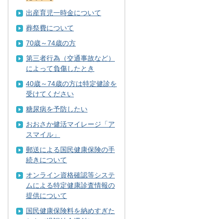
出産育児一時金について
葬祭費について
70歳～74歳の方
第三者行為（交通事故など）
によって負傷したとき
40歳～74歳の方は特定健診を
受けてください
糖尿病を予防したい
おおさか健活マイレージ「ア
スマイル」
郵送による国民健康保険の手
続きについて
オンライン資格確認等システ
ムによる特定健康診査情報の
提供について
国民健康保険料を納めすぎた