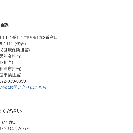
年金課
丁目1番1号 市役所1階2番窓口
-1111 (代表)
 (国民健康保険担当)
 (国民年金担当)
(収納担当)
 (福祉医療担当)
 (保健事業担当)
-939-0399
ムでのお問い合せはこちら
せください
たですか。
分かりにくかった