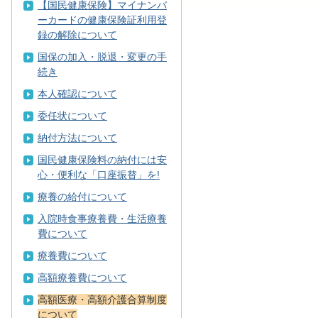
【国民健康保険】マイナンバ
ーカードの健康保険証利用登
録の解除について
国保の加入・脱退・変更の手
続き
本人確認について
委任状について
納付方法について
国民健康保険料の納付には安
心・便利な「口座振替」を!
療養の給付について
入院時食事療養費・生活療養
費について
療養費について
高額療養費について
高額医療・高額介護合算制度
について