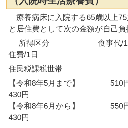
（入院時生活療養費）
療養病床に入院する65歳以上7
と居住費として次の金額が自己負
所得区分 食事代
住費/1日
住民税課税世
【令和8年5月まで
430円
【令和8年6月から
430円