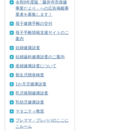
令和9年度版「藤井寺市保健
事業だより」への広告掲載事
業者を募集します！
母子健康手帳の交付
母子手帳情報支援サイトのご
案内
妊婦健康診査
妊婦歯科健康診査のご案内
産婦健康診査について
新生児聴覚検査
1か月児健康診査
乳児後期健康診査
乳幼児健康診査
マタニティ教室
プレママ・プレパパのここに
こルーム