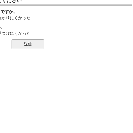
せください
たですか。
分かりにくかった
か。
見つけにくかった