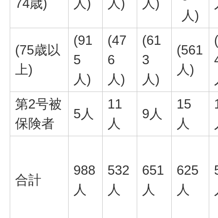
74歳)
人)
人)
人)
人)
(91
(47
(61
(75歳以
(561
5
6
3
上)
人)
人)
人)
人)
第2号被
11
15
5人
9人
保険者
人
人
988
532
651
625
合計
人
人
人
人