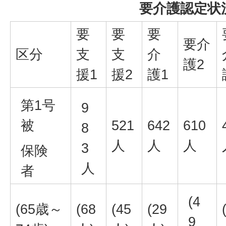
要介護認定状
要
要
要
要介
区分
支
支
介
護2
援1
援2
護1
第1号
9
被
521
642
610
8
人
人
人
3
保険
人
者
(4
(65歳～
(68
(45
(29
9