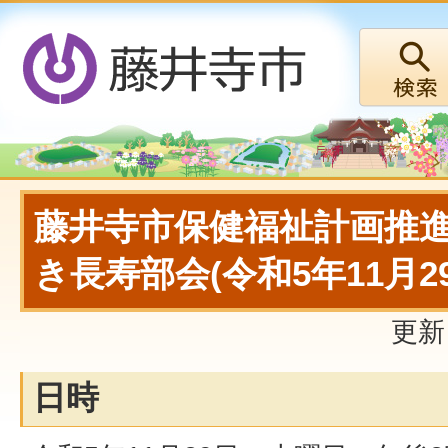
藤井寺市保健福祉計画推
き長寿部会(令和5年11月
更新
日時