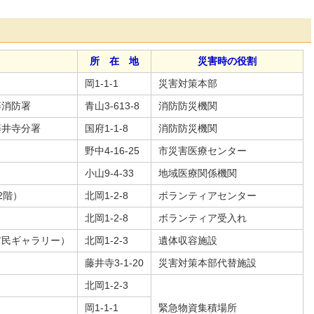
所 在 地
災害時の役割
岡1-1-1
災害対策本部
藤消防署
青山3-613-8
消防防災機関
藤井寺分署
国府1-1-8
消防防災機関
野中4-16-25
市災害医療センター
小山9-4-33
地域医療関係機関
2階）
北岡1-2-8
ボランティアセンター
北岡1-2-8
ボランティア受入れ
市民ギャラリー）
北岡1-2-3
遺体収容施設
藤井寺3-1-20
災害対策本部代替施設
北岡1-2-3
岡1-1-1
緊急物資集積場所