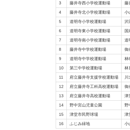
3
藤井寺西小学校運動場
藤井
4
藤井寺北小学校運動場
小山
5
道明寺小学校運動場
沢田
6
道明寺東小学校運動場
国府
7
道明寺南小学校運動場
道明
8
藤井寺中学校運動場
御
9
道明寺中学校運動場
林6
10
第三中学校運動場
林1
11
府立藤井寺支援学校運動場
川北
12
府立藤井寺工科高校運動場
御
13
府立藤井寺高校運動場
津堂
14
野中宮山児童公園
野
15
津堂市民野球場
津堂
16
ふじみ緑地
小