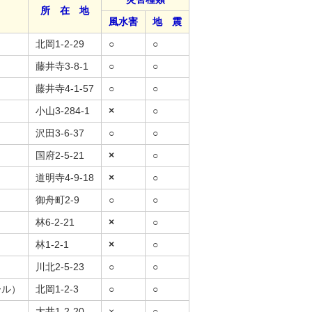
所 在 地
風水害
地 震
北岡1-2-29
○
○
藤井寺3-8-1
○
○
藤井寺4-1-57
○
○
小山3-284-1
×
○
沢田3-6-37
○
○
国府2-5-21
×
○
道明寺4-9-18
×
○
御舟町2-9
○
○
林6-2-21
×
○
林1-2-1
×
○
川北2-5-23
○
○
ール）
北岡1-2-3
○
○
大井1-2-20
×
○