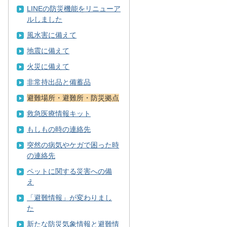
LINEの防災機能をリニューア
ルしました
風水害に備えて
地震に備えて
火災に備えて
非常持出品と備蓄品
避難場所・避難所・防災拠点
救急医療情報キット
もしもの時の連絡先
突然の病気やケガで困った時
の連絡先
ペットに関する災害への備
え
「避難情報」が変わりまし
た
新たな防災気象情報と避難情