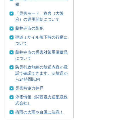
報
「災害モード」宣言（大阪
府）の運用開始について
藤井寺市の防犯
弾道ミサイル落下時の行動に
ついて
藤井寺市の災害対策用備蓄品
について
防災行政無線の放送内容が電
話で確認できます。※放送か
ら24時間以内
災害時協力井戸
停電情報（関西電力送配電株
式会社）
梅雨の大雨や台風に注意！