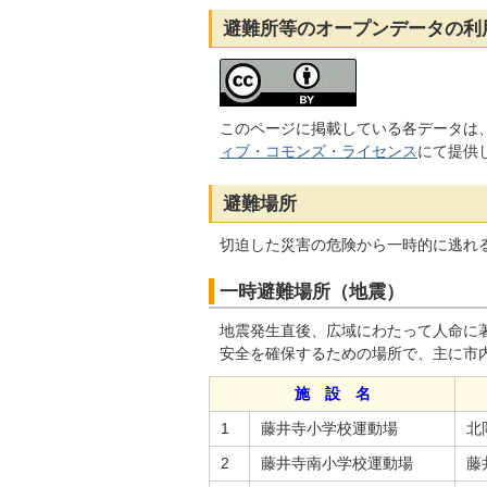
避難所等のオープンデータの利
このページに掲載している各データは
ィブ・コモンズ・ライセンス
にて提供
避難場所
切迫した災害の危険から一時的に逃れ
一時避難場所（地震）
地震発生直後、広域にわたって人命に
安全を確保するための場所で、主に市
施 設 名
1
藤井寺小学校運動場
北岡
2
藤井寺南小学校運動場
藤井