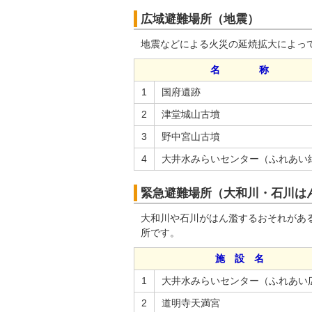
広域避難場所（地震）
地震などによる火災の延焼拡大によっ
名 称
1
国府遺跡
2
津堂城山古墳
3
野中宮山古墳
4
大井水みらいセンター（ふれあい
緊急避難場所（大和川・石川は
大和川や石川がはん濫するおそれがあ
所です。
施 設 名
1
大井水みらいセンター（ふれあい
2
道明寺天満宮