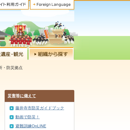
所・防災拠点
災害等に備えて
藤井寺市防災ガイドブック
動画で防災！
避難訓練OnLINE