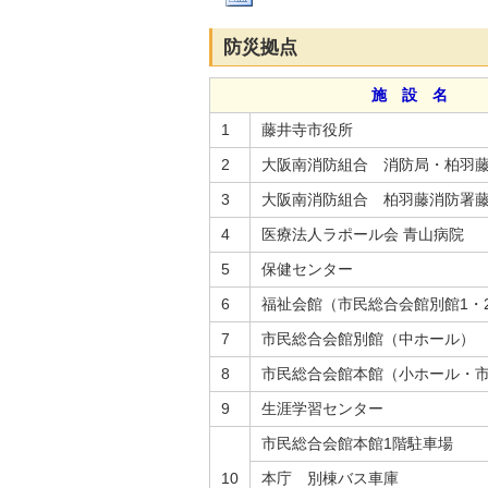
防災拠点
施 設 名
1
藤井寺市役所
2
大阪南消防組合 消防局・柏羽
3
大阪南消防組合 柏羽藤消防署
4
医療法人ラポール会 青山病院
5
保健センター
6
福祉会館（市民総合会館別館1・
7
市民総合会館別館（中ホール）
8
市民総合会館本館（小ホール・
9
生涯学習センター
市民総合会館本館1階駐車場
10
本庁 別棟バス車庫