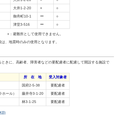
大井1-2-20
×
○
御舟町10-1
ー
○
津堂3-516
ー
○
×：避難所として使用できません。
校は、地震時のみの使用となります。
るときに、高齢者、障害者などの要配慮者に配慮して開設する施設で
所 在 地
受入対象者
国府2-5-38
要配慮者
ラホール）
藤井寺3-1-20
要配慮者
林3-1-25
要配慮者
KB)