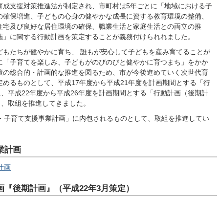
代育成支援対策推進法が制定され、市町村は5年ごとに「地域における子
の確保増進、子どもの心身の健やかな成長に資する教育環境の整備、
住宅及び良好な居住環境の確保、職業生活と家庭生活との両立の推
施」に関する行動計画を策定することが義務付けられれました。
もたちが健やかに育ち、 誰もが安心して子どもを産み育てることが
に「子育てを楽しみ、子どもがのびのびと健やかに育つまち」をかか
策の総合的・計画的な推進を図るため、市が今後進めていく次世代育
めるものとして、平成17年度から平成21年度を計画期間とする「行
に、平成22年度から平成26年度を計画期間とする「行動計画（後期計
し、取組を推進してきました。
・子育て支援事業計画」に内包されるものとして、取組を推進してい
業計画
計画
『後期計画』（平成22年3月策定）