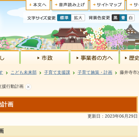
す
こども未来部
子育て支援課
子育て施策・計画
藤井寺市
支援行動計画
動計画
更新日：2023年06月29日
画