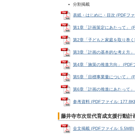
分割掲載
表紙・はじめに・目次 (PDFファイル
第1章「計画策定にあたって」 (PDF
第2章「子どもと家庭を取り巻く状況等
第3章「計画の基本的な考え方」 (PD
第4章「施策の推進方向」 (PDFファ
第5章「目標事業量について」 (PDF
第6章「計画の推進にあたって」 (PD
参考資料 (PDFファイル: 177.8K
藤井寺市次世代育成支援行動計画
全文掲載 (PDFファイル: 5.5MB)