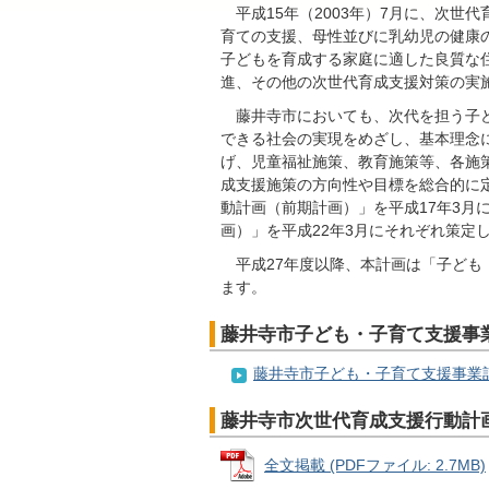
平成15年（2003年）7月に、次世
育ての支援、母性並びに乳幼児の健康
子どもを育成する家庭に適した良質な
進、その他の次世代育成支援対策の実
藤井寺市においても、次代を担う子ど
できる社会の実現をめざし、基本理念
げ、児童福祉施策、教育施策等、各施
成支援施策の方向性や目標を総合的に定
動計画（前期計画）」を平成17年3月
画）」を平成22年3月にそれぞれ策定
平成27年度以降、本計画は「子ども
ます。
藤井寺市子ども・子育て支援事
藤井寺市子ども・子育て支援事業
藤井寺市次世代育成支援行動計画
全文掲載 (PDFファイル: 2.7MB)