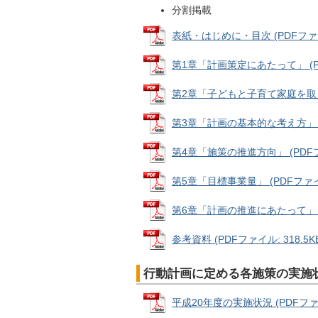
分割掲載
表紙・はじめに・目次 (PDFファイル
第1章「計画策定にあたって」 (PD
第2章「子どもと子育て家庭を取り巻く
第3章「計画の基本的な考え方」 (P
第4章「施策の推進方向」 (PDFファ
第5章「目標事業量」 (PDFファイル
第6章「計画の推進にあたって」 (PD
参考資料 (PDFファイル: 318.5K
行動計画に定める各施策の実施
平成20年度の実施状況 (PDFファイ