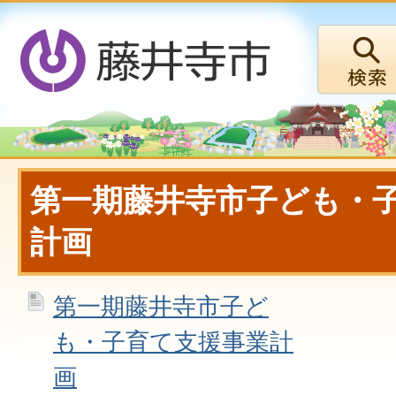
第一期藤井寺市子ども・
計画
第一期藤井寺市子ど
も・子育て支援事業計
画