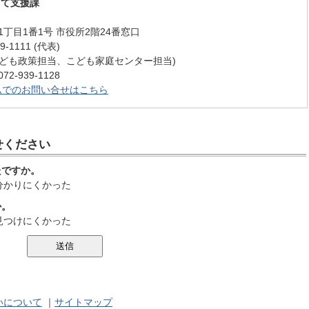
育て支援課
丁目1番1号 市役所2階24番窓口
-1111 (代表)
62 (こども政策担当、こども家庭センター担当)
-939-1128
ムでのお問い合せはこちら
せください
たですか。
分かりにくかった
か。
見つけにくかった
いについて
｜
サイトマップ