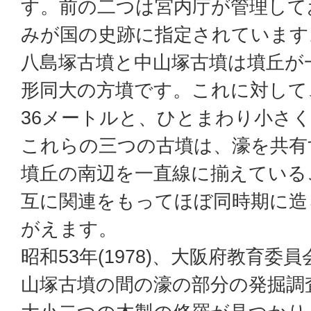
す。前の二つは宮内庁が管理して
みが国の史跡に指定されています
八島塚古墳と中山塚古墳は墳丘が
形同大の方墳です。これに対して
36メートルと、ひとまわり小さ
これらの三つの古墳は、濠を共有
墳丘の南辺を一直線に揃えている
互に関連をもってほぼ同時期に造
がえます。
昭和53年(1978)、大阪府教育委
山塚古墳の間の濠の部分の発掘調