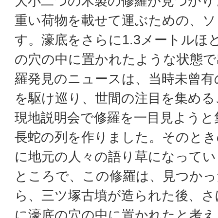
大小二つの木製の修羅が見つかり
重い荷物を載せて運ぶための、ソ
す。濠底をさらに1.3メートルほ
の穴の中に置かれたような状態で
羅発見のニュースは、当時未曾有
を駆け巡り、世間の注目を集める
現地説明会で修羅を一目見ようと
長蛇の列を作りました。そのとき
に地元の人々の語り草になってい
ところで、この修羅は、見つかっ
ら、三ツ塚古墳が造られた後、さ
に濠底の穴の中に置かれたと考え