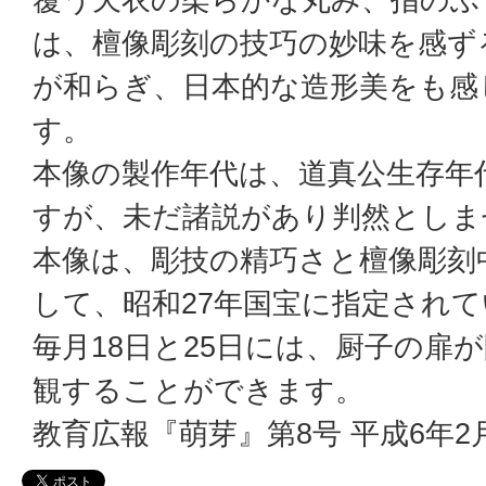
は、檀像彫刻の技巧の妙味を感ず
が和らぎ、日本的な造形美をも感
す。
本像の製作年代は、道真公生存年
すが、未だ諸説があり判然としま
本像は、彫技の精巧さと檀像彫刻
して、昭和27年国宝に指定され
毎月18日と25日には、厨子の扉
観することができます。
教育広報『萌芽』第8号 平成6年2