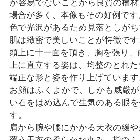
が容易でないことから良質の檜材
場合が多く、本像もその好例です
色で光沢があるため見落としがち
肌は緻密で美しいことが特徴です
頭上に十一面を頂き、胸を張り、
上に直立する姿は、均整のとれた
端正な形と姿を作り上げています
お顔はふくよかで、しかも威厳が
い石をはめ込んで生気のある眼を
す。
肩から腕や腰にかかる天衣の緩や
覆う天衣の柔らかな丸み、指のふ