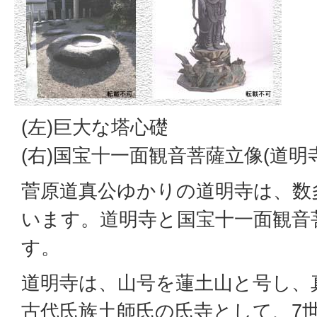
(左)巨大な塔心礎
(右)国宝十一面観音菩薩立像(道明寺
菅原道真公ゆかりの道明寺は、数
います。道明寺と国宝十一面観音
す。
道明寺は、山号を蓮土山と号し、
古代氏族土師氏の氏寺として、7