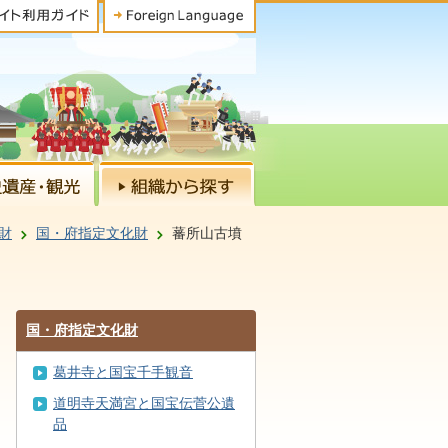
財
国・府指定文化財
蕃所山古墳
国・府指定文化財
葛井寺と国宝千手観音
道明寺天満宮と国宝伝菅公遺
品