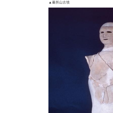
▲蕃所山古墳