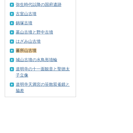
弥生時代以降の国府遺跡
古室山古墳
鍋塚古墳
墓山古墳と野中古墳
はざみ山古墳
蕃所山古墳
城山古墳の水鳥形埴輪
道明寺の十一面観音と聖徳太
子立像
道明寺天満宮の笹散双雀鏡と
脇差