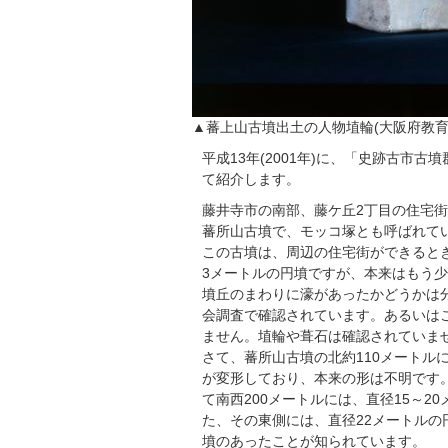
▲蕃上山古墳出土の人物埴輪(大阪府教育
平成13年(2001年)に、「史跡古
て紹介します。
藤井寺市の南部、藤ケ丘2丁目の住宅
蕃所山古墳で、モッコ塚とも呼ばれて
この古墳は、周辺の住宅街ができると
3メートルの円墳ですが、本来はもう
墳丘のまわりに濠があったかどうかは
会調査で確認されています。あるいは
ません。埴輪や葺石は確認されていま
さて、蕃所山古墳の北約110メートル
が変形しており、本来の形は不明です。
て南西200メートルには、直径15～
た、その東側には、直径22メートルの
墳のあったことが知られています。