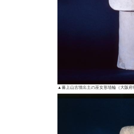
▲蕃上山古墳出土の巫女形埴輪（大阪府