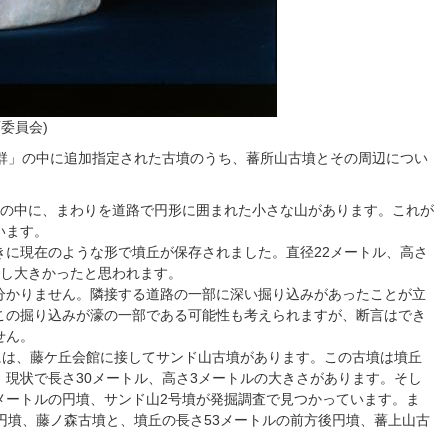
委員会)
市古墳群」の中に追加指定された古墳のうち、蕃所山古墳とその周辺につい
街の中に、まわりを道路で円形に囲まれた小さな山があります。これが
います。
きに現在のような形で墳丘が保存されました。直径22メートル、高さ
少し大きかったと思われます。
分かりません。隣接する道路の一部に深い掘り込みがあったことが立
この掘り込みが濠の一部である可能性も考えられますが、断言はでき
せん。
には、藤ケ丘会館に接してサンド山古墳があります。この古墳は墳丘
現状で長さ30メートル、高さ3メートルの大きさがあります。そし
20メートルの円墳、サンド山2号墳が発掘調査で見つかっています。ま
円墳、藤ノ森古墳と、墳丘の長さ53メートルの前方後円墳、蕃上山古