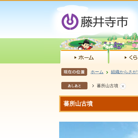
ホーム
組織からさが
蕃所山古墳
あしあと
蕃所山古墳