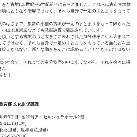
てきた古墳は5世紀～6世紀前半に造られました。これらは古市古墳群
円墳にともなう陪塚ではなく、それら自身で一定のまとまりをもって
墳のはざまで、複数の小型の古墳が一定のまとまりをもって限られた
・小山地区周辺などでも発掘調査で確認されています。
を頂点とする古墳の形と大きさに表わされた身分秩序に組み込まれて
してではなく、それら自身で一定のまとまりをもっている面などを重
は捉えきれない、新たな動きをそこに認めることもできるのではない
代の社会で、それまでの身分秩序の中にありながら、それを徐々に揺
せん。
号より
教育部 文化財保護課
井寺3丁目1番20号アイセルシュラホール2階
-1111 (代表)
9 (文化財担当、世界遺産担当)
-952-7806