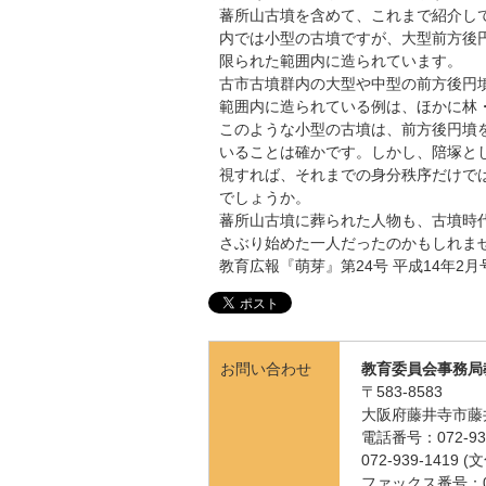
蕃所山古墳を含めて、これまで紹介し
内では小型の古墳ですが、大型前方後
限られた範囲内に造られています。
古市古墳群内の大型や中型の前方後円
範囲内に造られている例は、ほかに林
このような小型の古墳は、前方後円墳
いることは確かです。しかし、陪塚と
視すれば、それまでの身分秩序だけで
でしょうか。
蕃所山古墳に葬られた人物も、古墳時
さぶり始めた一人だったのかもしれま
教育広報『萌芽』第24号 平成14年2月
お問い合わせ
教育委員会事務局
〒583-8583
大阪府藤井寺市藤
電話番号：072-939
072-939-141
ファックス番号：072