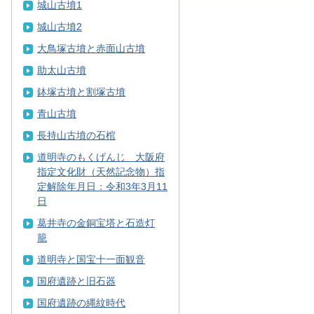
城山古墳1
城山古墳2
大鳥塚古墳と赤面山古墳
助太山古墳
鉢塚古墳と割塚古墳
青山古墳
長持山古墳の石棺
道明寺のもくげんじ 大阪府
指定文化財（天然記念物）指
定解除年月日：令和3年3月11
日
葛井寺の金銅宝塔と石造灯
籠
道明寺と国宝十一面観音
国府遺跡と旧石器
国府遺跡の縄紋時代