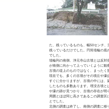
た、残っているものも、幅50センチ、
残っているだけでした。円筒埴輪の底の
でした。
埴輪列の南側、浄元寺山古墳とは反対側
が南側に向かって上っていくように観
古墳の堤上のものではなく、まったく
現在でも、多くの古墳がその墳丘や濠(
すぐに分かりますが、古墳の中には、
したものも多数あります。埋没古墳と
や濠の跡が見つかり、古墳の存在が明
周囲とほぼ同じ高さであるこの調査区
とでした。
北側の調査は終了し、南側の調査に移