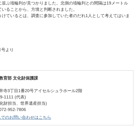
に並ぶ埴輪列が見つかりました。北側の埴輪列との間隔は19メートル
ていることから、方墳と判断されました。
うけているとは、調査に参加していた者のだれ1人として考えてはいま
月号より
教育部 文化財保護課
井寺3丁目1番20号アイセルシュラホール2階
-1111 (代表)
9 (文化財担当、世界遺産担当)
-952-7806
ムでのお問い合わせはこちら