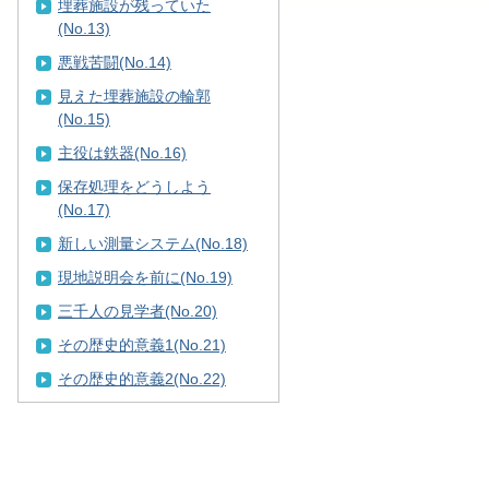
埋葬施設が残っていた
(No.13)
悪戦苦闘(No.14)
見えた埋葬施設の輪郭
(No.15)
主役は鉄器(No.16)
保存処理をどうしよう
(No.17)
新しい測量システム(No.18)
現地説明会を前に(No.19)
三千人の見学者(No.20)
その歴史的意義1(No.21)
その歴史的意義2(No.22)