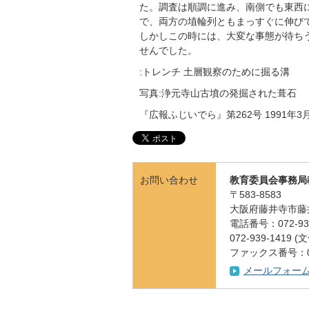
た。調査は順調に進み、南側でも東西
で、両方の埴輪列ともまっすぐに伸び
しかしこの時には、大変な事態が待ち
せんでした。
:トレンチ 土層観察のために掘る溝
写真:浄元寺山古墳の発掘された葺石
『広報ふじいでら』第262号 1991年3
お問い合わせ
教育委員会事務局
〒583-8583
大阪府藤井寺市藤
電話番号：072-939
072-939-141
ファックス番号：072
メールフォー