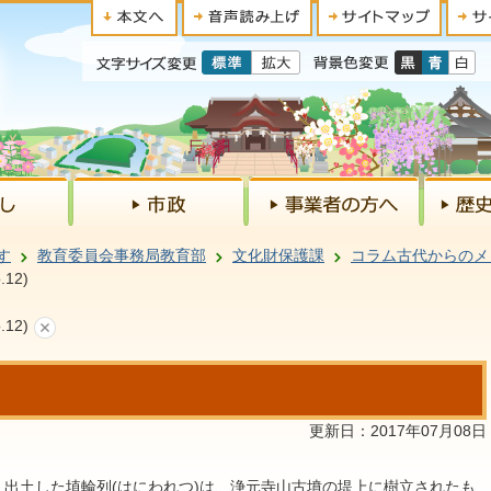
す
教育委員会事務局教育部
文化財保護課
コラム古代からのメ
12)
12)
更新日：2017年07月08日
出土した埴輪列(はにわれつ)は、浄元寺山古墳の堤上に樹立されたも