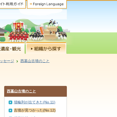
ッセージ
西墓山古墳のこと
西墓山古墳のこと
埴輪列が出てきた(No.11)
古墳が見つかった(No.12)