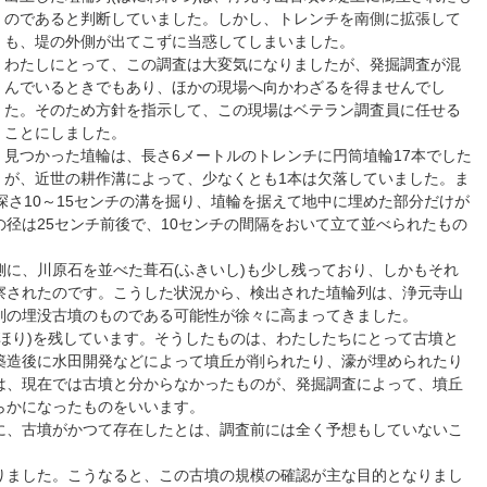
のであると判断していました。しかし、トレンチを南側に拡張して
も、堤の外側が出てこずに当惑してしまいました。
わたしにとって、この調査は大変気になりましたが、発掘調査が混
んでいるときでもあり、ほかの現場へ向かわざるを得ませんでし
た。そのため方針を指示して、この現場はベテラン調査員に任せる
ことにしました。
見つかった埴輪は、長さ6メートルのトレンチに円筒埴輪17本でした
が、近世の耕作溝によって、少なくとも1本は欠落していました。ま
深さ10～15センチの溝を掘り、埴輪を据えて地中に埋めた部分だけが
径は25センチ前後で、10センチの間隔をおいて立て並べられたもの
に、川原石を並べた葺石(ふきいし)も少し残っており、しかもそれ
察されたのです。こうした状況から、検出された埴輪列は、浄元寺山
別の埋没古墳のものである可能性が徐々に高まってきました。
ほり)を残しています。そうしたものは、わたしたちにとって古墳と
築造後に水田開発などによって墳丘が削られたり、濠が埋められたり
は、現在では古墳と分からなかったものが、発掘調査によって、墳丘
らかになったものをいいます。
に、古墳がかつて存在したとは、調査前には全く予想もしていないこ
りました。こうなると、この古墳の規模の確認が主な目的となりまし