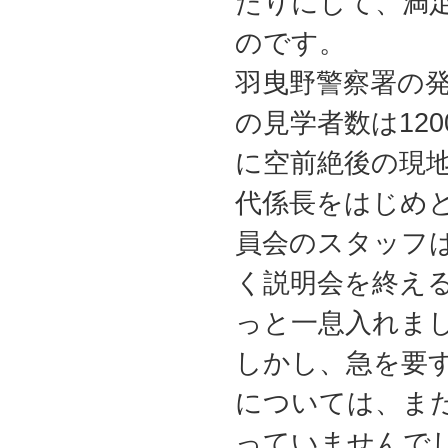
たりにして、満
のです。
羽曳野警察署の
の見学者数は12
に空前絶後の現
代係長をはじめ
員会のスタッフ
く説明会を終え
っと一息入れま
しかし、急を要
については、ま
っていませんで