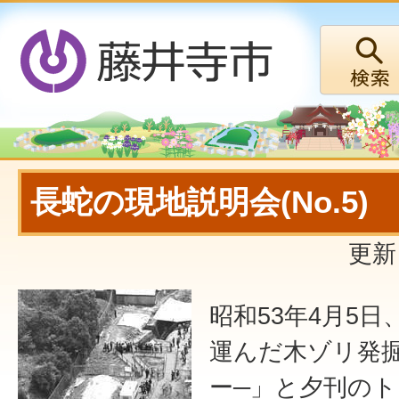
長蛇の現地説明会(No.5)
更新
昭和53年4月5
運んだ木ゾリ発掘
ー─」と夕刊の