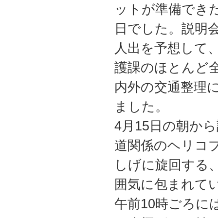
ットが準備でき
日でした。説明
人出を予想して
護課のほとんど
内外の交通整理
ました。
4月15日の朝か
道関係のヘリコ
しげに旋回する
囲気に包まれて
午前10時ごろに