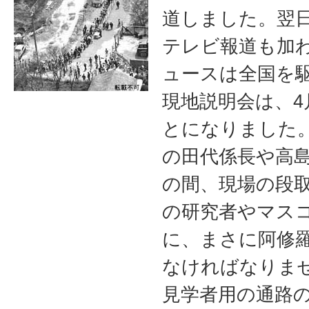
道しました。翌
テレビ報道も加
ュースは全国を
現地説明会は、4
とになりました
の田代係長や高
の間、現場の段
の研究者やマス
に、まさに阿修
なければなりま
見学者用の通路