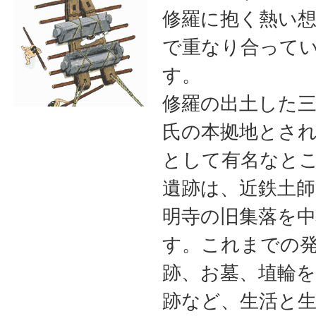
修羅に抱く熱い
で重なり合って
す。
修羅の出土した
氏の本拠地とさ
として有名なと
遺跡は、近鉄土師
明寺の旧集落を
す。これまでの
跡、お墓、埴輪を
跡など、生活と