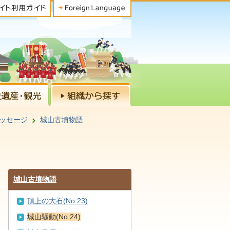
ッセージ
城山古墳物語
城山古墳物語
頂上の大石(No.23)
城山騒動(No.24)