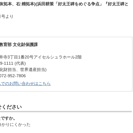
石灰拓本、右:精拓本)(浜田耕策「好太王碑をめぐる争点」『好太王碑と
)
月号より
教育部 文化財保護課
井寺3丁目1番20号アイセルシュラホール2階
-1111 (代表)
9 (文化財担当、世界遺産担当)
-952-7806
ムでのお問い合わせはこちら
せください
たですか。
分かりにくかった