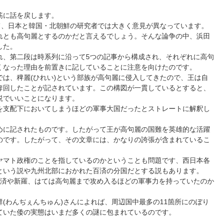
筋に話を戻します。
て、日本と韓国・北朝鮮の研究者では大きく意見が異なっています。
れとも高句麗とするのかだと言えるでしょう。そんな論争の中、浜田
した。
れ、第二段は時系列に沿って5つの記事から構成され、それぞれに高句
くなった理由を前置きに記していることに注意を向けたのです。
事では、稗麗(ひれい)という部族が高句麗に侵入してきたので、王は自
奪回したことが記されています。この構図が一貫しているとすると、
説でいいことになります。
を支配下においてしまうほどの軍事大国だったとストレートに解釈し
めに記されたものです。したがって王が高句麗の国難を英雄的な活躍
のです。したがって、その文章には、かなりの誇張が含まれているこ
ヤマト政権のことを指しているのかということも問題です、西日本各
という説や九州北部におかれた百済の分国だとする説もあります。
百済や新羅、はては高句麗まで攻め入るほどの軍事力を持っていたのか
(わんぢぇんちゅん)さんによれば、周辺国中最多の11箇所にのぼり
ていた倭の実態はいまだ多くの謎に包まれているのです。