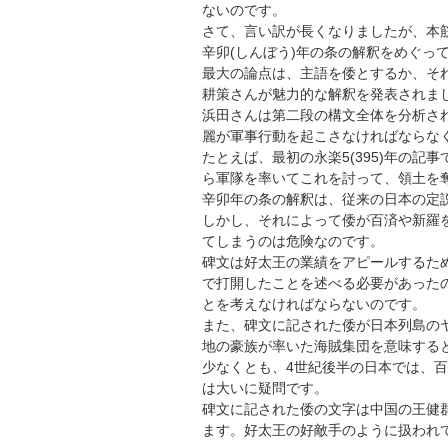
ないのです。
さて、言い訳が長くなりましたが、本
辛卯(しんぼう)年の条の解釈をめぐっ
最大の論点は、主語を倭とするか、そ
耕策さんが魅力的な解釈を発表されま
浜田さんは第二段の構文全体を分析さ
麗が軍事行動を起こさなければならな
たとえば、最初の永楽5(395)年の記
ら軍隊を率いてこれを討って、領土を
辛卯年の条の解釈は、従来の日本の定
しかし、それによって倭が百済や新羅
てしまうのは危険なのです。
碑文は好太王の業績をアピールするた
で打開したことを述べる必要があった
とを考えなければならないのです。
また、碑文に記された倭が日本列島の
地の豪族が率いた海賊集団を意味する
少なくとも、4世紀後半の日本では、
は大いに疑問です。
碑文に記された倭の文字は中国の王健群
ます。好太王の好敵手のように扱われ