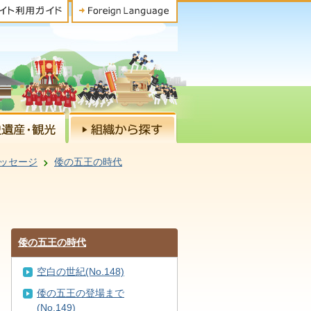
ッセージ
倭の五王の時代
倭の五王の時代
空白の世紀(No.148)
倭の五王の登場まで
(No.149)