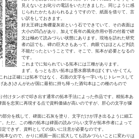
見えないとお叱りの電話をいただきました。同じように感
じられたかたもおられるようですので、紙面を借りて、言
い訳をしておきます。
好太王碑は角礫凝灰岩という石でできていて、その表面は
大小の凹凸があり、加えて長年の風化作用や苔の付着で碑
文は極めて読みづらい状態にあります。現地を訪れた研究
者の話でも、碑の巨大さもあって、肉眼ではほとんど判読
不能だったということです。そこで、拓本が必要となるの
です。
これまでに知られている拓本には三種があります。
まず、もっとも古い拓本は墨水廓填本(ぼくすいかくてん
、これは正確には拓本ではなく、石面の文字を一字いちじトレースして
げあき)さんがわが国に最初に持ち帰った酒匂本はこの種のもので
貼り付けタンポで叩き出す通常の拓本手法によった作品です。精拓本あ
碑面を忠実に再現する点で資料価値が高いのですが、肝心の文字が朦
字の部分を残して、碑面に石灰を塗り、文字だけが浮き出るように細工
す。ただ、この種の拓本は碑面の読みづらい文字が拓本作者によって
否定できず、資料としての扱いに注意が必要なのです。
精拓本なので、かりに紙面一面に拡大しても読みづらいことに変わりは