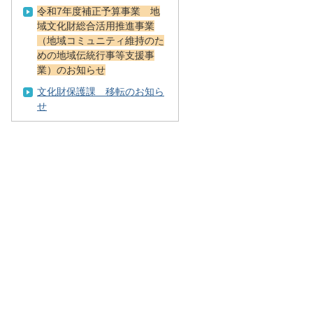
令和7年度補正予算事業 地
域文化財総合活用推進事業
（地域コミュニティ維持のた
めの地域伝統行事等支援事
業）のお知らせ
文化財保護課 移転のお知ら
せ