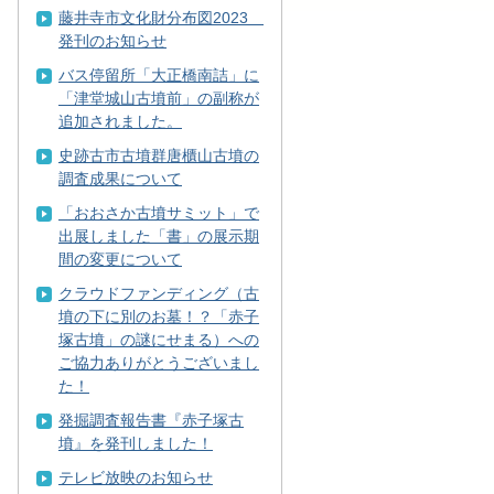
藤井寺市文化財分布図2023
発刊のお知らせ
バス停留所「大正橋南詰」に
「津堂城山古墳前」の副称が
追加されました。
史跡古市古墳群唐櫃山古墳の
調査成果について
「おおさか古墳サミット」で
出展しました「書」の展示期
間の変更について
クラウドファンディング（古
墳の下に別のお墓！？「赤子
塚古墳」の謎にせまる）への
ご協力ありがとうございまし
た！
発掘調査報告書『赤子塚古
墳』を発刊しました！
テレビ放映のお知らせ