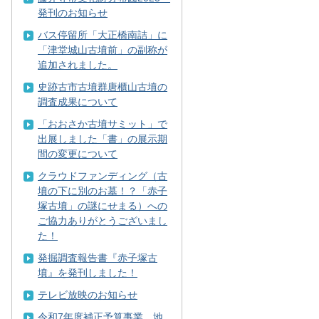
発刊のお知らせ
バス停留所「大正橋南詰」に
「津堂城山古墳前」の副称が
追加されました。
史跡古市古墳群唐櫃山古墳の
調査成果について
「おおさか古墳サミット」で
出展しました「書」の展示期
間の変更について
クラウドファンディング（古
墳の下に別のお墓！？「赤子
塚古墳」の謎にせまる）への
ご協力ありがとうございまし
た！
発掘調査報告書『赤子塚古
墳』を発刊しました！
テレビ放映のお知らせ
令和7年度補正予算事業 地