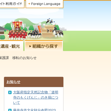
保護課 移転のお知らせ
お知らせ
大阪府指定天然記念物「道明
寺のもくげんじ」のき損につ
いて
藤井寺市文化財分布図2023