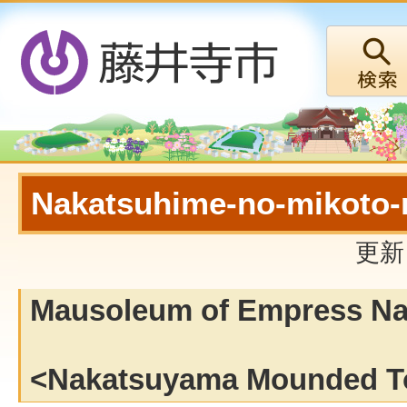
Nakatsuhime-no-mikoto-
更新
Mausoleum of Empress N
<Nakatsuyama Mounded 