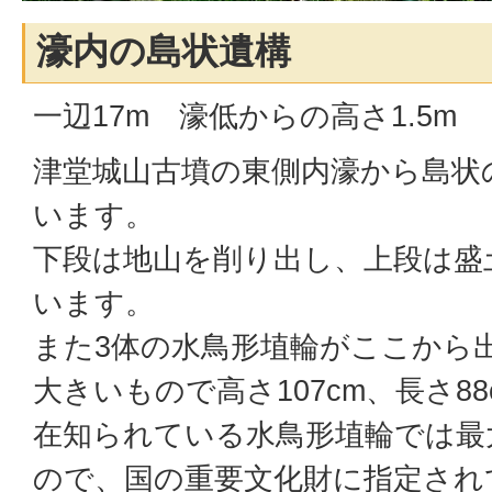
濠内の島状遺構
一辺17m 濠低からの高さ1.5m
津堂城山古墳の東側内濠から島状
います。
下段は地山を削り出し、上段は盛
います。
また3体の水鳥形埴輪がここから
大きいもので高さ107cm、長さ8
在知られている水鳥形埴輪では最
ので、国の重要文化財に指定され