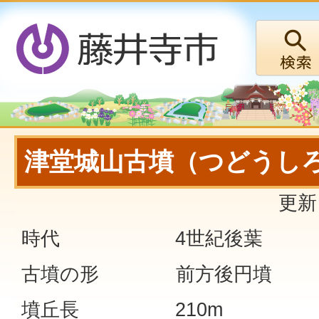
津堂城山古墳（つどうし
更新
時代 4世紀後葉
古墳の形 前方後円墳
墳丘長 210m